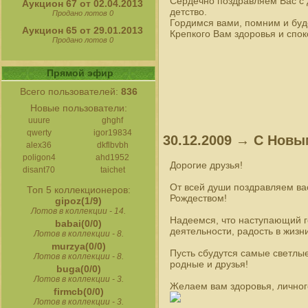
Сердечно поздравляем Вас с 
Аукцион 67 от 02.04.2013
детство.
Продано лотов 0
Гордимся вами, помним и буд
Аукцион 65 от 29.01.2013
Крепкого Вам здоровья и спо
Продано лотов 0
Прямой эфир
Всего пользователей:
836
Новые пользователи:
uuure
ghghf
qwerty
igor19834
30.12.2009 → С Новы
alex36
dkflbvbh
poligon4
ahd1952
Дорогие друзья!
disant70
taichet
От всей души поздравляем ва
Топ 5 коллекционеров:
Рождеством!
gipoz(1/9)
Лотов в коллекции - 14.
Надеемся, что наступающий г
babai(0/0)
деятельности, радость в жизн
Лотов в коллекции - 8.
murzya(0/0)
Пусть сбудутся самые светлые
Лотов в коллекции - 8.
родные и друзья!
buga(0/0)
Лотов в коллекции - 3.
Желаем вам здоровья, личного
firmcb(0/0)
Лотов в коллекции - 3.