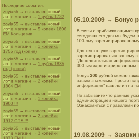
Последние события:
zoyia55
→ выставлен
новый
лот
в магазин →
1 рубль 1732
05.10.2009 → Бонус 
zoyia55
→ выставлен
новый
лот
в магазин →
5 копеек 1806
В связи с приближающимся кр
ЕМ Кольцевик
сегодняшнего дня мы будем 
100-ому зарегистрированном
zoyia55
→ выставлен
новый
лот
в магазин →
1 копейка
Для тех кто уже зарегистрир
1755 год (копия)
зарегистрироваться вашему з
zoyia55
→ выставлен
новый
"Дополнительная информация"
лот
в магазин →
1 рубль 1835
300-ым зарегистрированным п
год (копия)
Бонус
300
рублей можно также
zoyia55
→ выставлен
новый
вашим знакомым. Просто попр
лот
в магазин →
2 копейки
информация" ваш логин на н
1864 ЕМ
zoyia55
→ выставлен
новый
Не забывайте что данные ука
лот
в магазин →
1 копейка
администрацией нашего порта
1900 !!!
Ознакомиться с правилами п
zoyia55
→ выставлен
новый
лот
в магазин →
2 копейки
1912 СПБ !!!
zoyia55
→ выставлен
новый
лот
в магазин →
3 копейки
19.08.2009 → Заявки
1873 ЕМ !!!